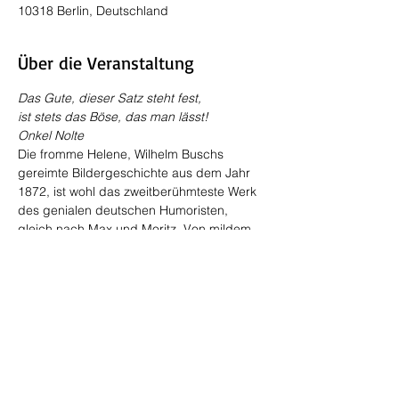
10318 Berlin, Deutschland
Über die Veranstaltung
Das Gute, dieser Satz steht fest,
ist stets das Böse, das man lässt!
Onkel Nolte
Die fromme Helene, Wilhelm Buschs 
gereimte Bildergeschichte aus dem Jahr 
1872, ist wohl das zweitberühmteste Werk 
des genialen deutschen Humoristen, 
gleich nach Max und Moritz. Von mildem 
Spott bis zu ätzender Satire variiert der 
Tonfall dieses großen Gedichts über ein 
frommes Fräulein, das bei genauerem 
Hinsehen – und Busch sieht
äußerst genau hin – ein nicht sehr 
gottesfürchtiges Leben führt. | Die 
„Hörspiele zum Zugucken“ haben aus 
diesem Klassiker des gereimten und noch 
dazu bebilderten Humors eine 