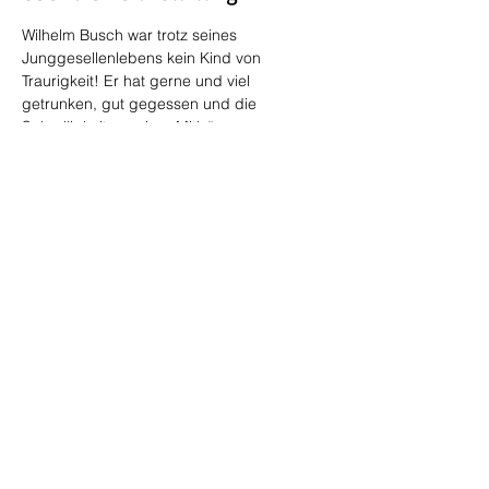
Wilhelm Busch war trotz seines 
Junggesellenlebens kein Kind von 
Traurigkeit! Er hat gerne und viel 
getrunken, gut gegessen und die 
Schrulligkeiten seiner Mitbürger 
aufgeschrieben und gezeichnet. Bis heute 
amüsieren wir uns über seine Karikaturen 
und den Einfallsreichtum seiner knappen 
Verse. Aber wer kennt seine Prosatexte 
oder den „Undankbaren“?  Mit Texten, 
Gedichten und natürlich vielen 
Bildergeschichten lassen  
Christine Marx, 
Klaus Nothnagel und Helmut Frommhold 
( 
Musik) ein buntes Bild des 
Meisterhumoristen lebendig werden und 
haben ein paar feine Überraschungen für 
die Fans der „Hörspiele zum Zugucken“ 
parat.