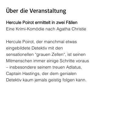
Über die Veranstaltung
Hercule Poirot ermittelt in zwei Fällen
Eine Krimi-Komödie nach Agatha Christie
Hercule Poirot, der manchmal etwas 
eingebildete Detektiv mit den 
sensationellen “grauen Zellen“, ist seinen 
Mitmenschen immer einige Schritte voraus 
– insbesondere seinem treuen Adlatus, 
Captain Hastings, der dem genialen 
Detektiv kaum jemals geistig folgen kann. 
Das zeigt sich besonders beim
 „Abenteuer 
des Kreuz-Königs
,
 einem mysteriösen 
Mord in einer Mittelklasse-Familie, der als 
Unglücksfall getarnt wird. Aber Poirot 
durchschaut den Zusammenhang zur 
berühmten Diva Valerie Sinclaire. Wenig 
später ist Poirot mit Captain Hastings in 
Brighton zur Erholung und es kommt zu 