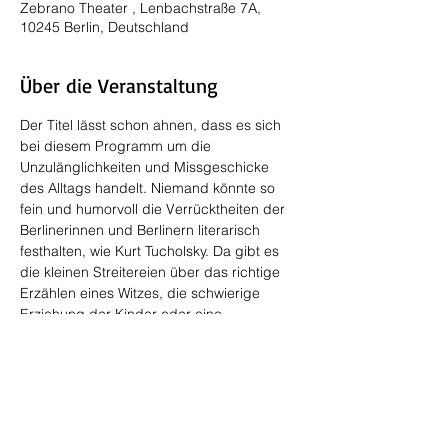
Zebrano Theater , Lenbachstraße 7A,
10245 Berlin, Deutschland
Über die Veranstaltung
Der Titel lässt schon ahnen, dass es sich 
bei diesem Programm um die 
Unzulänglichkeiten und Missgeschicke 
des Alltags handelt. Niemand könnte so 
fein und humorvoll die Verrücktheiten der  
Berlinerinnen und Berlinern literarisch 
festhalten, wie Kurt Tucholsky. Da gibt es 
die kleinen Streitereien über das richtige 
Erzählen eines Witzes, die schwierige 
Erziehung der Kinder oder eine 
unbedeutende Liebesaffäre, die eigentlich 
vertuscht werden soll.
Seine Texte sind bis heute ein humorvoll-
freundliches und verständnisvolles 
Zeugnis der menschlichen 
Unzulänglichkeit. Christine Marx und Klaus 