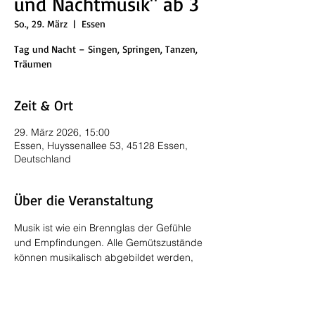
und Nachtmusik" ab 3
So., 29. März
  |  
Essen
Tag und Nacht – Singen, Springen, Tanzen,
Träumen
Zeit & Ort
29. März 2026, 15:00
Essen, Huyssenallee 53, 45128 Essen,
Deutschland
Über die Veranstaltung
Musik ist wie ein Brennglas der Gefühle 
und Empfindungen. Alle Gemütszustände 
können musikalisch abgebildet werden, 
und so gibt es Tag- und Nachtmusik für 
die Wildheit am Tage und die nächtliche 
Ruhe. Aber manchmal ist es genau 