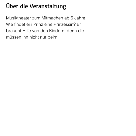
Über die Veranstaltung
Musiktheater zum Mitmachen ab 5 Jahre
Wie findet ein Prinz eine Prinzessin? Er 
braucht Hilfe von den Kindern, denn die 
müssen ihn nicht nur beim
Erzählen unterstützen, sondern auch 
Prinzen- und Prinzessinnen-Aufgaben 
lösen. 
Christine Marx
 und 
Klaus Nothnagel
erzählen mit Vogel- und Nasenpfeifen, 
Reis- und Erbsengläsern, Kokosnüssen, 
ein Donnerblech und vielem mehr das 
Märchen von Hans Christian Andersen. Mit 
Hüten, Tüchern und Requisiten verwandelt 
sie sich in alle Figuren des Stücks, aber 
die Hauptrolle spielt am Ende die kleine 
Puppenprinzessin, denn manchmal kann 
Kleines duchaus Großes bewirken, und 
wirklich feinfühlig kann ja sowieso niemand 
sein, außer einer richtigen, wirklichen und 
echten Prinzessin!