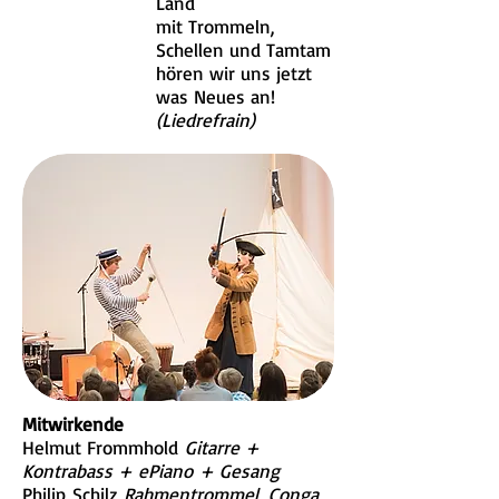
Land
mit Trommeln,
Schellen und Tamtam
hören wir uns jetzt
was Neues an!
(Liedrefrain)
Mitwirkende
Helmut Frommhold
Gitarre +
Kontrabass + ePiano + Gesang
Philip Schilz
Rahmentrommel, Conga,