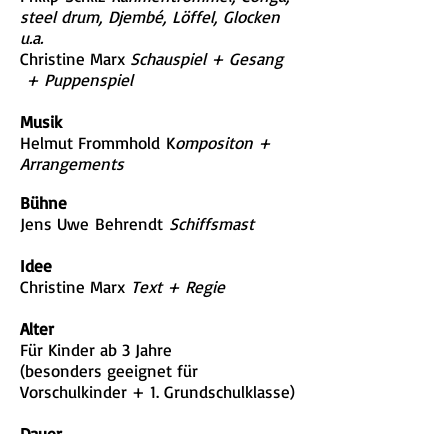
steel drum, Djembé, Löffel, Glocken
u.a.
Christine Marx
Schauspiel + Gesang
+ Puppenspiel
Musik
Helmut Frommhold K
ompositon +
Arrangements
Bühne
Jens Uwe
Behrendt
Schiffsmast
Idee
Christine Marx
Text + Regie
Alter
Für Kinder ab 3 Jahre
(besonders geeignet für
Vorschulkinder + 1. Grundschulklasse)
Dauer